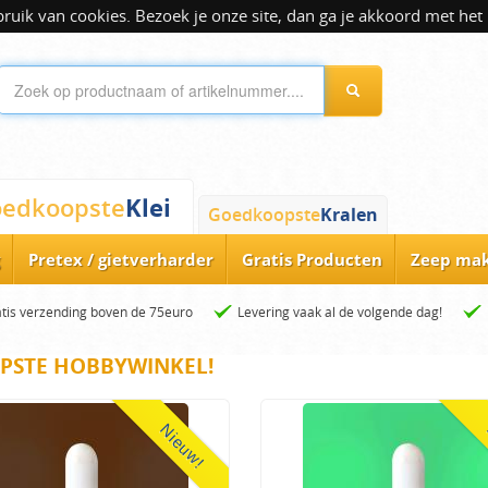
ik van cookies. Bezoek je onze site, dan ga je akkoord met het 
Klei
edkoopste
Goedkoopste
Kralen
Pretex / gietverharder
Gratis Producten
Zeep ma
tis verzending boven de 75euro
Levering vaak al de volgende dag!
PSTE HOBBYWINKEL!
Nieuw!