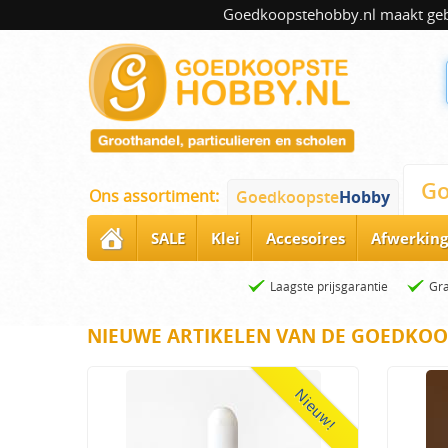
Goedkoopstehobby.nl maakt gebru
Go
Ons assortiment:
Goedkoopste
Hobby
SALE
Klei
Accesoires
Afwerking
Laagste prijsgarantie
Gra
NIEUWE ARTIKELEN VAN DE GOEDKOO
Nieuw!