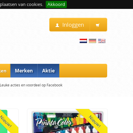
plaatsen van cookies.
Akkoord
Inloggen
Merken
Aktie
ken
Leuke acties en voordeel op Facebook
Nieuw!
Nieuw!