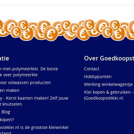
atie
Over Goedkoopst
n-met-polymeerklei. De beste
Contact
e over polymeerkle
Hobbypunten
voor volwassen producten
Werking winkelwagentje
ten maken
Klei kopen & gebruiken –
y - Kerst kaarten maken! Zelf jouw
(Goedkoopsteklei.nl
t knutselen
e Blog
 kopen?
teklei.nl is de grootste kleiwinkel
rland,