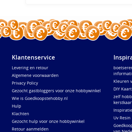
Klantenservice
Inspir
Levering en retour
boetsere
informati
Algemene voorwaarden
Kleuren 
Privacy Policy
DIY Kaar
Gezocht gastbloggers voor onze hobbywinkel
zelf hobb
Wie is Goedkoopstehobby.nl
kerstkaar
Hulp
Inspirati
Klachten
Uv Resin
Gezocht hulp voor onze hobbywinkel
Goedkoops
Retour aanmelden
van Nede