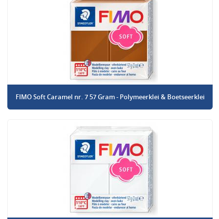
FIMO Soft Caramel nr. 7 57 Gram - Polymeerklei & Boetseerklei