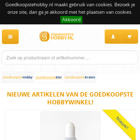
Goedkoopstehobby.nl maakt gebruik van cookies. Bezoek je
onze site, dan ga je akkoord met het plaatsen van cookies.
Akkoord
Hobby
Klei
Kralen
Goedkoopste
Goedkoopste
Goedkoopste
NIEUWE ARTIKELEN VAN DE GOEDKOOPSTE
HOBBYWINKEL!
Nieuw!