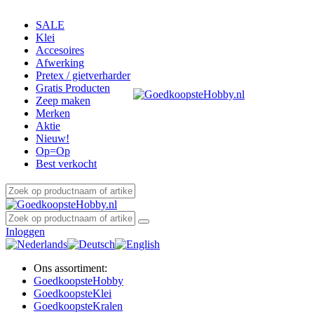
SALE
Klei
Accesoires
Afwerking
Pretex / gietverharder
Gratis Producten
Zeep maken
Merken
Aktie
Nieuw!
Op=Op
Best verkocht
Inloggen
Ons assortiment:
Goedkoopste
Hobby
Goedkoopste
Klei
Goedkoopste
Kralen