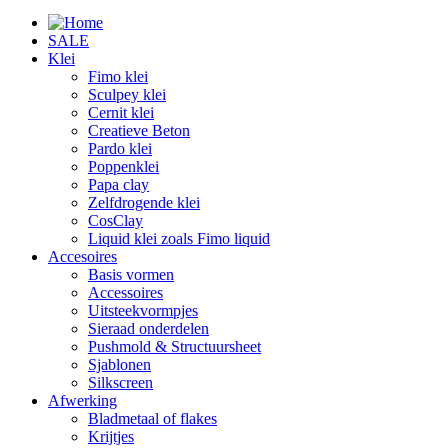
SALE
Klei
Fimo klei
Sculpey klei
Cernit klei
Creatieve Beton
Pardo klei
Poppenklei
Papa clay
Zelfdrogende klei
CosClay
Liquid klei zoals Fimo liquid
Accesoires
Basis vormen
Accessoires
Uitsteekvormpjes
Sieraad onderdelen
Pushmold & Structuursheet
Sjablonen
Silkscreen
Afwerking
Bladmetaal of flakes
Krijtjes