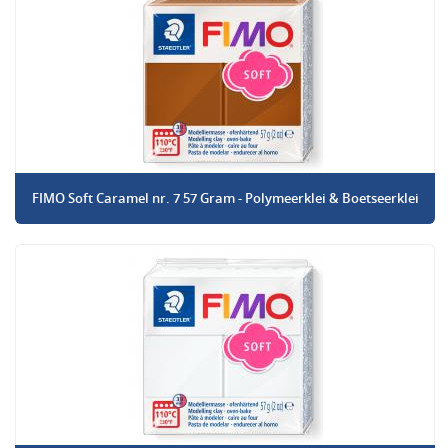
FIMO Soft Caramel nr. 7 57 Gram - Polymeerklei & Boetseerklei