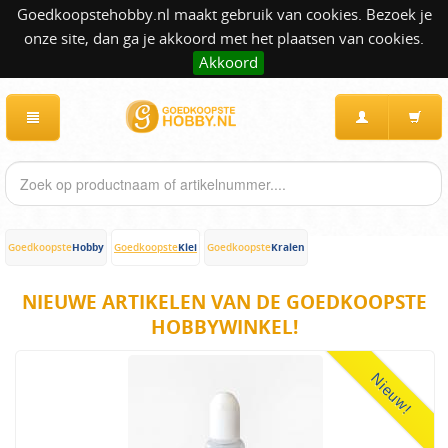
Goedkoopstehobby.nl maakt gebruik van cookies. Bezoek je
onze site, dan ga je akkoord met het plaatsen van cookies.
Akkoord
Hobby
Klei
Kralen
Goedkoopste
Goedkoopste
Goedkoopste
NIEUWE ARTIKELEN VAN DE GOEDKOOPSTE
HOBBYWINKEL!
Nieuw!