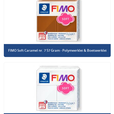
FIMO Soft Caramel nr. 7 57 Gram - Polymeerklei & Boetseerklei