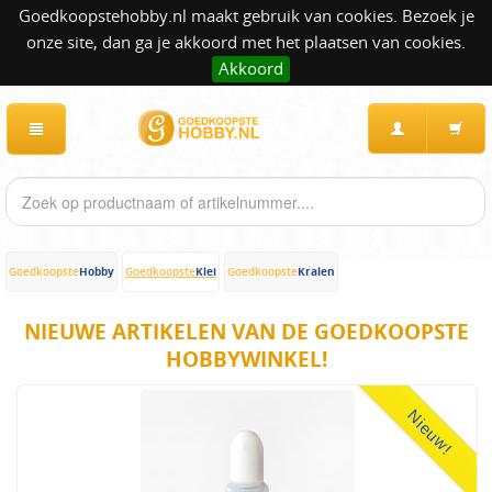
Goedkoopstehobby.nl maakt gebruik van cookies. Bezoek je
onze site, dan ga je akkoord met het plaatsen van cookies.
Akkoord
Hobby
Klei
Kralen
Goedkoopste
Goedkoopste
Goedkoopste
NIEUWE ARTIKELEN VAN DE GOEDKOOPSTE
HOBBYWINKEL!
Nieuw!