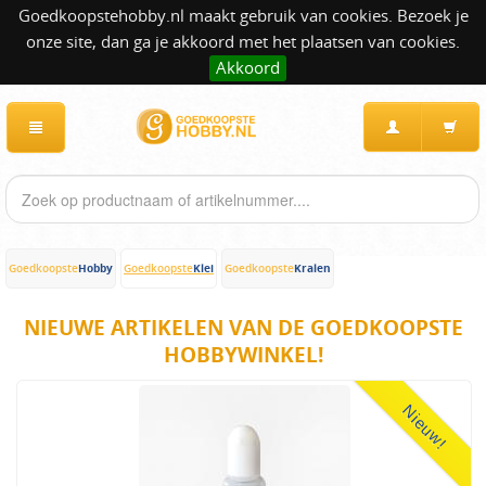
Goedkoopstehobby.nl maakt gebruik van cookies. Bezoek je
onze site, dan ga je akkoord met het plaatsen van cookies.
Akkoord
Hobby
Klei
Kralen
Goedkoopste
Goedkoopste
Goedkoopste
NIEUWE ARTIKELEN VAN DE GOEDKOOPSTE
HOBBYWINKEL!
Nieuw!