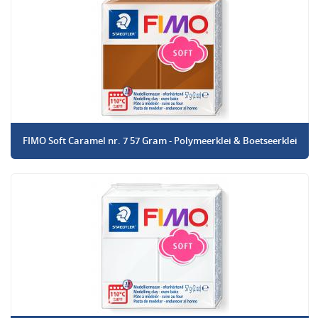
FIMO Soft Caramel nr. 7 57 Gram - Polymeerklei & Boetseerklei