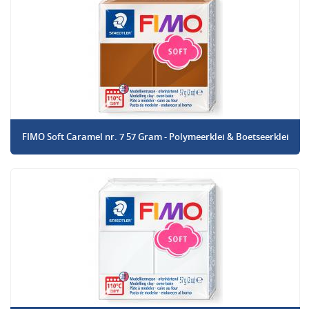
FIMO Soft Caramel nr. 7 57 Gram - Polymeerklei & Boetseerklei