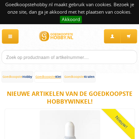
Goedkoopstehobby.nl maakt gebruik van cookies. Bezoek je
onze site, dan ga je akkoord met het plaatsen van cookies.
Akkoord
Hobby
Klei
Kralen
Goedkoopste
Goedkoopste
Goedkoopste
NIEUWE ARTIKELEN VAN DE GOEDKOOPSTE
HOBBYWINKEL!
Nieuw!