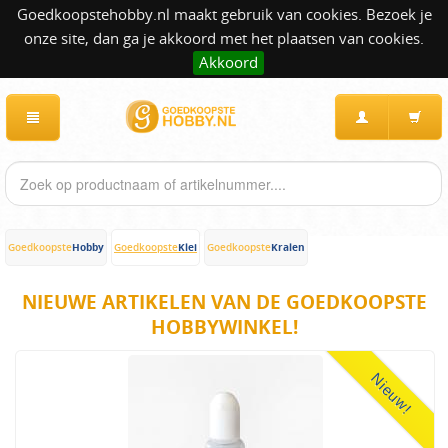
Goedkoopstehobby.nl maakt gebruik van cookies. Bezoek je
onze site, dan ga je akkoord met het plaatsen van cookies.
Akkoord
Hobby
Klei
Kralen
Goedkoopste
Goedkoopste
Goedkoopste
NIEUWE ARTIKELEN VAN DE GOEDKOOPSTE
HOBBYWINKEL!
Nieuw!