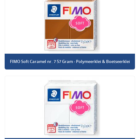
FIMO Soft Caramel nr. 7 57 Gram - Polymeerklei & Boetseerklei