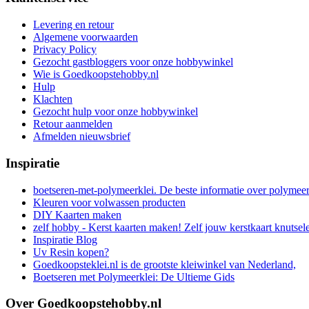
Levering en retour
Algemene voorwaarden
Privacy Policy
Gezocht gastbloggers voor onze hobbywinkel
Wie is Goedkoopstehobby.nl
Hulp
Klachten
Gezocht hulp voor onze hobbywinkel
Retour aanmelden
Afmelden nieuwsbrief
Inspiratie
boetseren-met-polymeerklei. De beste informatie over polymee
Kleuren voor volwassen producten
DIY Kaarten maken
zelf hobby - Kerst kaarten maken! Zelf jouw kerstkaart knutsel
Inspiratie Blog
Uv Resin kopen?
Goedkoopsteklei.nl is de grootste kleiwinkel van Nederland,
Boetseren met Polymeerklei: De Ultieme Gids
Over Goedkoopstehobby.nl