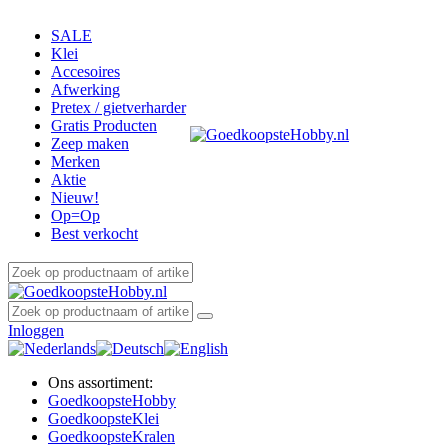
SALE
Klei
Accesoires
Afwerking
Pretex / gietverharder
Gratis Producten
Zeep maken
Merken
Aktie
Nieuw!
Op=Op
Best verkocht
Inloggen
Ons assortiment:
Goedkoopste
Hobby
Goedkoopste
Klei
Goedkoopste
Kralen