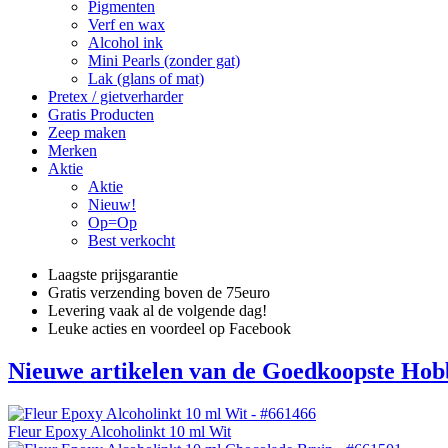
Pigmenten
Verf en wax
Alcohol ink
Mini Pearls (zonder gat)
Lak (glans of mat)
Pretex / gietverharder
Gratis Producten
Zeep maken
Merken
Aktie
Aktie
Nieuw!
Op=Op
Best verkocht
Laagste prijsgarantie
Gratis verzending boven de 75euro
Levering vaak al de volgende dag!
Leuke acties en voordeel op Facebook
Nieuwe artikelen van de Goedkoopste Hob
Fleur Epoxy Alcoholinkt 10 ml Wit