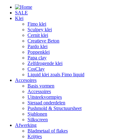
SALE
Klei
Fimo klei
Sculpey klei
Cernit klei
Creatieve Beton
Pardo klei
Poppenklei
Papa clay
Zelfdrogende klei
CosClay
Liquid klei zoals Fimo liquid
Accesoires
Basis vormen
Accessoires
Uitsteekvormpjes
Sieraad onderdelen
Pushmold & Structuursheet
Sjablonen
Silkscreen
Afwerking
Bladmetaal of flakes
Krijtjes