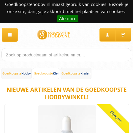
Goedkoopstehobby.nl maakt gebruik van cookies. Bezoek je
onze site, dan ga je akkoord met het plaatsen van cookies.
Akkoord
Hobby
Klei
Kralen
Goedkoopste
Goedkoopste
Goedkoopste
NIEUWE ARTIKELEN VAN DE GOEDKOOPSTE
HOBBYWINKEL!
Nieuw!