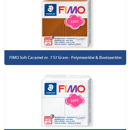
FIMO Soft Caramel nr. 7 57 Gram - Polymeerklei & Boetseerklei