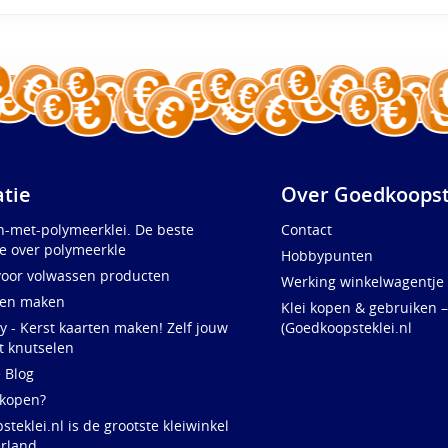
atie
Over Goedkoopst
n-met-polymeerklei. De beste
Contact
e over polymeerkle
Hobbypunten
voor volwassen producten
Werking winkelwagentje
ten maken
Klei kopen & gebruiken –
y - Kerst kaarten maken! Zelf jouw
(Goedkoopsteklei.nl
t knutselen
e Blog
 kopen?
teklei.nl is de grootste kleiwinkel
rland,