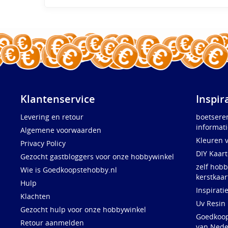
Klantenservice
Inspir
Levering en retour
boetsere
informati
Algemene voorwaarden
Kleuren 
Privacy Policy
DIY Kaar
Gezocht gastbloggers voor onze hobbywinkel
zelf hobb
Wie is Goedkoopstehobby.nl
kerstkaar
Hulp
Inspirati
Klachten
Uv Resin
Gezocht hulp voor onze hobbywinkel
Goedkoops
Retour aanmelden
van Nede