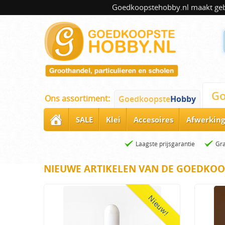
Goedkoopstehobby.nl maakt gebru
Go
Ons assortiment:
Goedkoopste
Hobby
SALE
Klei
Accesoires
Afwerking
Laagste prijsgarantie
Gra
NIEUWE ARTIKELEN VAN DE GOEDKOO
Nieuw!