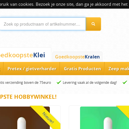
ik van cookies. Bezoek je onze site, dan ga je akkoord met het 
Klei
edkoopste
Goedkoopste
Kralen
Pretex / gietverharder
Gratis Producten
Zeep ma
tis verzending boven de 75euro
Levering vaak al de volgende dag!
PSTE HOBBYWINKEL!
Nieuw!