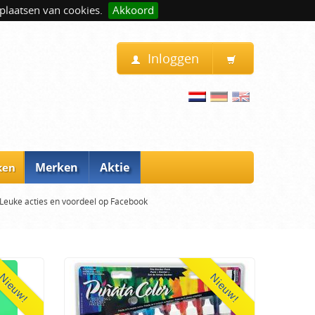
plaatsen van cookies.
Akkoord
Inloggen
Merken
Aktie
ken
Leuke acties en voordeel op Facebook
Nieuw!
Nieuw!