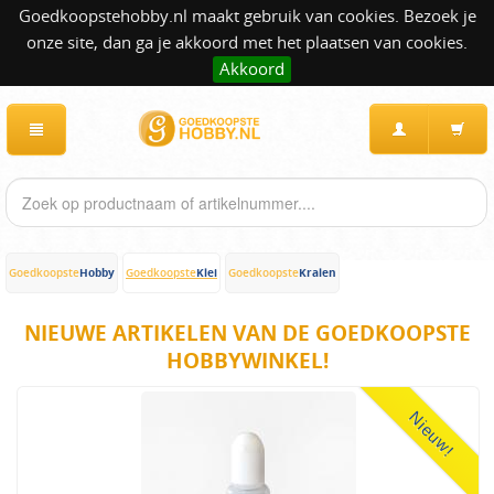
Goedkoopstehobby.nl maakt gebruik van cookies. Bezoek je
onze site, dan ga je akkoord met het plaatsen van cookies.
Akkoord
Hobby
Klei
Kralen
Goedkoopste
Goedkoopste
Goedkoopste
NIEUWE ARTIKELEN VAN DE GOEDKOOPSTE
HOBBYWINKEL!
Nieuw!