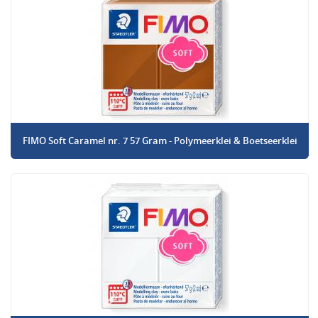
FIMO Soft Caramel nr. 7 57 Gram - Polymeerklei & Boetseerklei