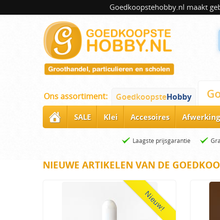
Goedkoopstehobby.nl maakt gebru
Go
Ons assortiment:
Goedkoopste
Hobby
SALE
Klei
Accesoires
Afwerking
Laagste prijsgarantie
Gra
NIEUWE ARTIKELEN VAN DE GOEDKOO
Nieuw!