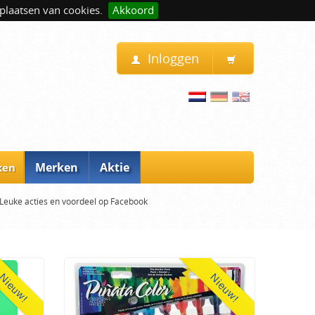
plaatsen van cookies.
Akkoord
Inloggen
Merken
Aktie
ken
Leuke acties en voordeel op Facebook
Nieuw!
Nieuw!