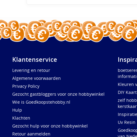
Klantenservice
Inspir
Levering en retour
boetsere
informati
Algemene voorwaarden
Kleuren 
Privacy Policy
DIY Kaar
Gezocht gastbloggers voor onze hobbywinkel
zelf hobb
Wie is Goedkoopstehobby.nl
kerstkaar
Hulp
Inspirati
Klachten
Uv Resin
Gezocht hulp voor onze hobbywinkel
Goedkoops
Retour aanmelden
van Nede