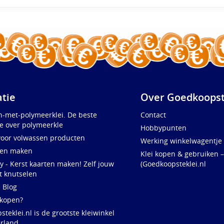
atie
Over Goedkoopst
n-met-polymeerklei. De beste
Contact
e over polymeerkle
Hobbypunten
voor volwassen producten
Werking winkelwagentje
ten maken
Klei kopen & gebruiken –
y - Kerst kaarten maken! Zelf jouw
(Goedkoopsteklei.nl
t knutselen
e Blog
 kopen?
teklei.nl is de grootste kleiwinkel
rland,