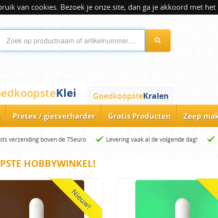
ik van cookies. Bezoek je onze site, dan ga je akkoord met het 
Klei
edkoopste
Goedkoopste
Kralen
Pretex / gietverharder
Gratis Producten
Zeep ma
tis verzending boven de 75euro
Levering vaak al de volgende dag!
PSTE HOBBYWINKEL!
Nieuw!