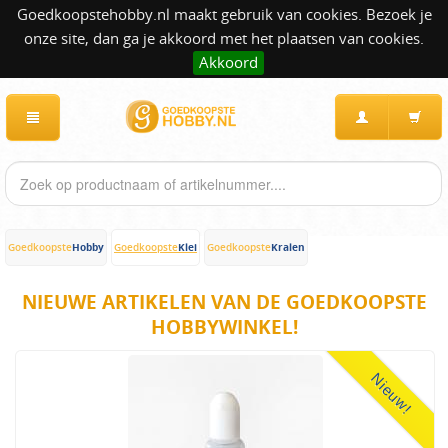
Goedkoopstehobby.nl maakt gebruik van cookies. Bezoek je
onze site, dan ga je akkoord met het plaatsen van cookies.
Akkoord
Hobby
Klei
Kralen
Goedkoopste
Goedkoopste
Goedkoopste
NIEUWE ARTIKELEN VAN DE GOEDKOOPSTE
HOBBYWINKEL!
Nieuw!