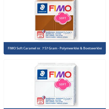
FIMO Soft Caramel nr. 7 57 Gram - Polymeerklei & Boetseerklei