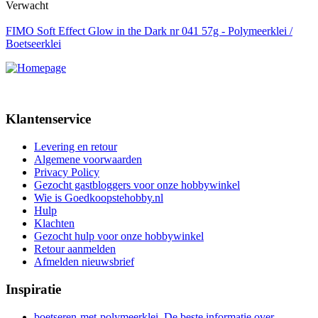
Verwacht
FIMO Soft Effect Glow in the Dark nr 041 57g - Polymeerklei /
Boetseerklei
Klantenservice
Levering en retour
Algemene voorwaarden
Privacy Policy
Gezocht gastbloggers voor onze hobbywinkel
Wie is Goedkoopstehobby.nl
Hulp
Klachten
Gezocht hulp voor onze hobbywinkel
Retour aanmelden
Afmelden nieuwsbrief
Inspiratie
boetseren-met-polymeerklei. De beste informatie over