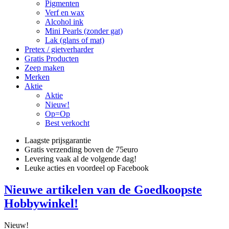
Pigmenten
Verf en wax
Alcohol ink
Mini Pearls (zonder gat)
Lak (glans of mat)
Pretex / gietverharder
Gratis Producten
Zeep maken
Merken
Aktie
Aktie
Nieuw!
Op=Op
Best verkocht
Laagste prijsgarantie
Gratis verzending boven de 75euro
Levering vaak al de volgende dag!
Leuke acties en voordeel op Facebook
Nieuwe artikelen van de Goedkoopste
Hobbywinkel!
Nieuw!