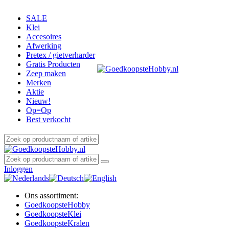
SALE
Klei
Accesoires
Afwerking
Pretex / gietverharder
Gratis Producten
Zeep maken
Merken
Aktie
Nieuw!
Op=Op
Best verkocht
Inloggen
Ons assortiment:
Goedkoopste
Hobby
Goedkoopste
Klei
Goedkoopste
Kralen