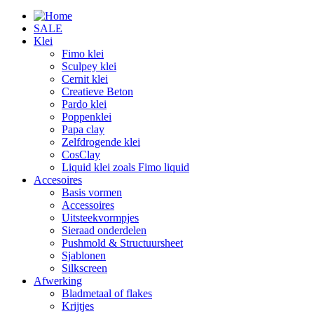
SALE
Klei
Fimo klei
Sculpey klei
Cernit klei
Creatieve Beton
Pardo klei
Poppenklei
Papa clay
Zelfdrogende klei
CosClay
Liquid klei zoals Fimo liquid
Accesoires
Basis vormen
Accessoires
Uitsteekvormpjes
Sieraad onderdelen
Pushmold & Structuursheet
Sjablonen
Silkscreen
Afwerking
Bladmetaal of flakes
Krijtjes