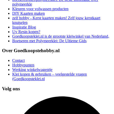
polymeerkle
Kleuren voor volwassen producten
DIY Kaarten maken
zelf hobby - Kerst kaarten maken! Zelf jouw kerstkaart
knutselen
Inspiratie Blog
Uv Resin kopen?
Goedkoopsteklei.nl is de grootste kleiwinkel van Nederland,
Boetseren met Polymeerklei: De Ultieme Gids
Over Goedkoopstehobby.nl
Contact
Hobbypunten
Werking winkelwagentje
Klei kopen & gebruiken – veelgestelde vragen
(Goedkoopsteklei.nl
Volg ons