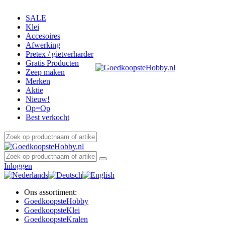
SALE
Klei
Accesoires
Afwerking
Pretex / gietverharder
Gratis Producten
Zeep maken
Merken
Aktie
Nieuw!
Op=Op
Best verkocht
Inloggen
Ons assortiment:
Goedkoopste
Hobby
Goedkoopste
Klei
Goedkoopste
Kralen