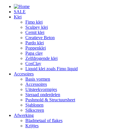
SALE
Klei
Fimo klei
Sculpey klei
Cernit klei
Creatieve Beton
Pardo klei
Poppenklei
Papa clay
Zelfdrogende klei
CosClay
Liquid klei zoals Fimo liquid
Accesoires
Basis vormen
Accessoires
Uitsteekvormpjes
Sieraad onderdelen
Pushmold & Structuursheet
Sjablonen
Silkscreen
Afwerking
Bladmetaal of flakes
Krijtjes