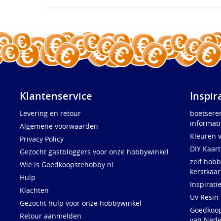
Klantenservice
Inspir
Levering en retour
boetsere
informati
Algemene voorwaarden
Kleuren 
Privacy Policy
DIY Kaar
Gezocht gastbloggers voor onze hobbywinkel
zelf hobb
Wie is Goedkoopstehobby.nl
kerstkaar
Hulp
Inspirati
Klachten
Uv Resin
Gezocht hulp voor onze hobbywinkel
Goedkoops
Retour aanmelden
van Nede