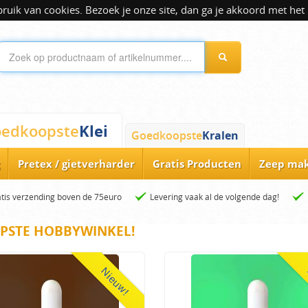
ik van cookies. Bezoek je onze site, dan ga je akkoord met het 
Klei
edkoopste
Goedkoopste
Kralen
Pretex / gietverharder
Gratis Producten
Zeep ma
tis verzending boven de 75euro
Levering vaak al de volgende dag!
PSTE HOBBYWINKEL!
Nieuw!