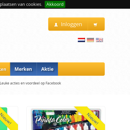
plaatsen van cookies.
Akkoord
Inloggen
Merken
Aktie
ken
Leuke acties en voordeel op Facebook
Nieuw!
Nieuw!