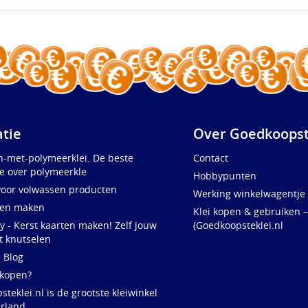
atie
Over Goedkoopst
n-met-polymeerklei. De beste
Contact
e over polymeerkle
Hobbypunten
voor volwassen producten
Werking winkelwagentje
ten maken
Klei kopen & gebruiken –
y - Kerst kaarten maken! Zelf jouw
(Goedkoopsteklei.nl
t knutselen
e Blog
 kopen?
teklei.nl is de grootste kleiwinkel
rland,