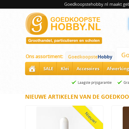
Goedkoopstehobby.nl maakt gebru
Go
Ons assortiment:
Goedkoopste
Hobby
SALE
Klei
Accesoires
Afwerking
Laagste prijsgarantie
Gra
NIEUWE ARTIKELEN VAN DE GOEDKOO
Nieuw!