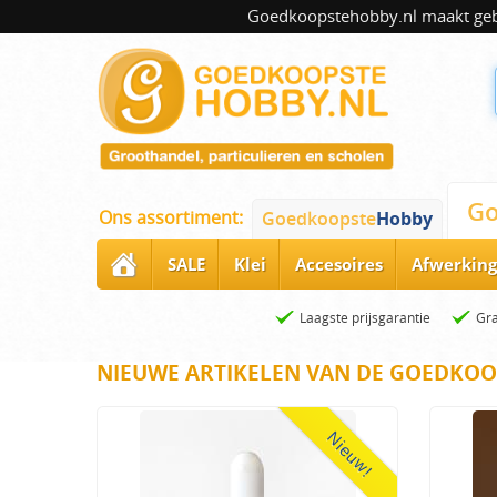
Goedkoopstehobby.nl maakt gebru
Go
Ons assortiment:
Goedkoopste
Hobby
SALE
Klei
Accesoires
Afwerking
Laagste prijsgarantie
Gra
NIEUWE ARTIKELEN VAN DE GOEDKOO
Nieuw!