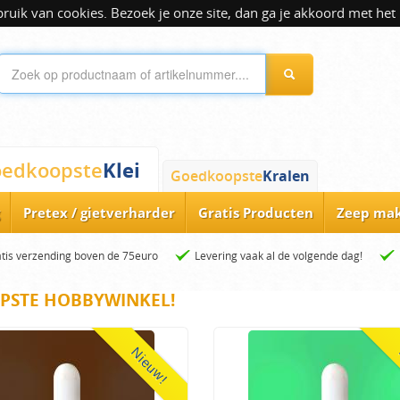
ik van cookies. Bezoek je onze site, dan ga je akkoord met het 
Klei
edkoopste
Goedkoopste
Kralen
Pretex / gietverharder
Gratis Producten
Zeep ma
tis verzending boven de 75euro
Levering vaak al de volgende dag!
PSTE HOBBYWINKEL!
Nieuw!