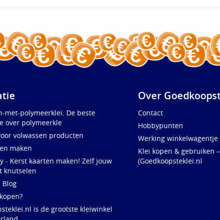
atie
Over Goedkoopst
n-met-polymeerklei. De beste
Contact
e over polymeerkle
Hobbypunten
voor volwassen producten
Werking winkelwagentje
ten maken
Klei kopen & gebruiken –
y - Kerst kaarten maken! Zelf jouw
(Goedkoopsteklei.nl
t knutselen
e Blog
 kopen?
teklei.nl is de grootste kleiwinkel
rland,