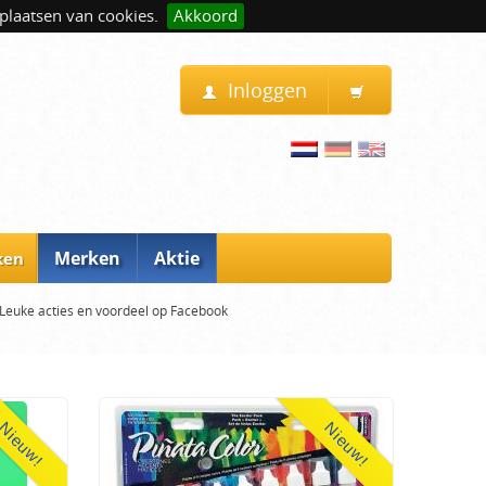
plaatsen van cookies.
Akkoord
Inloggen
Merken
Aktie
ken
Leuke acties en voordeel op Facebook
Nieuw!
Nieuw!