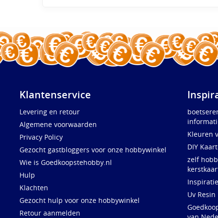
Klantenservice
Inspir
Levering en retour
boetsere
informati
Algemene voorwaarden
Kleuren 
Privacy Policy
DIY Kaar
Gezocht gastbloggers voor onze hobbywinkel
zelf hobb
Wie is Goedkoopstehobby.nl
kerstkaar
Hulp
Inspirati
Klachten
Uv Resin
Gezocht hulp voor onze hobbywinkel
Goedkoops
Retour aanmelden
van Nede