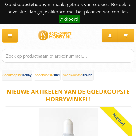
Goedkoopstehobby.nl maakt gebruik van cookies. Bezoek je
onze site, dan ga je akkoord met het plaatsen van cookies.
Akkoord
Hobby
Klei
Kralen
Goedkoopste
Goedkoopste
Goedkoopste
NIEUWE ARTIKELEN VAN DE GOEDKOOPSTE
HOBBYWINKEL!
Nieuw!