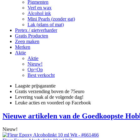
Pigmenten
Verf en wax
Alcohol ink
Mini Pearls (zonder gat)
Lak (glans of mat)
Pretex / gietverharder
Gratis Producten
Zeep maken
Merken
Aktie
Aktie
Nieuw!
Op=Op
Best verkocht
Laagste prijsgarantie
Gratis verzending boven de 75euro
Levering vaak al de volgende dag!
Leuke acties en voordeel op Facebook
Nieuwe artikelen van de Goedkoopste Hob
Nieuw!