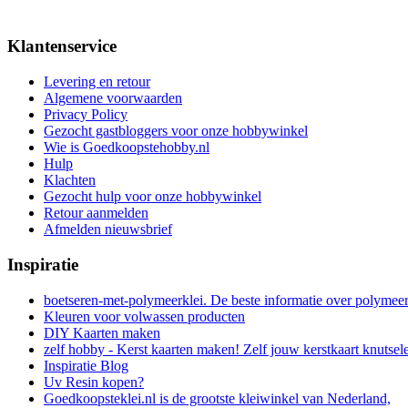
Klantenservice
Levering en retour
Algemene voorwaarden
Privacy Policy
Gezocht gastbloggers voor onze hobbywinkel
Wie is Goedkoopstehobby.nl
Hulp
Klachten
Gezocht hulp voor onze hobbywinkel
Retour aanmelden
Afmelden nieuwsbrief
Inspiratie
boetseren-met-polymeerklei. De beste informatie over polymee
Kleuren voor volwassen producten
DIY Kaarten maken
zelf hobby - Kerst kaarten maken! Zelf jouw kerstkaart knutsel
Inspiratie Blog
Uv Resin kopen?
Goedkoopsteklei.nl is de grootste kleiwinkel van Nederland,