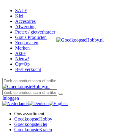
SALE
Klei
Accesoires
Afwerking
Pretex / gietverharder
Gratis Producten
Zeep maken
Merken
Aktie
Nieuw!
Op=Op
Best verkocht
Inloggen
Ons assortiment:
Goedkoopste
Hobby
Goedkoopste
Klei
Goedkoopste
Kralen