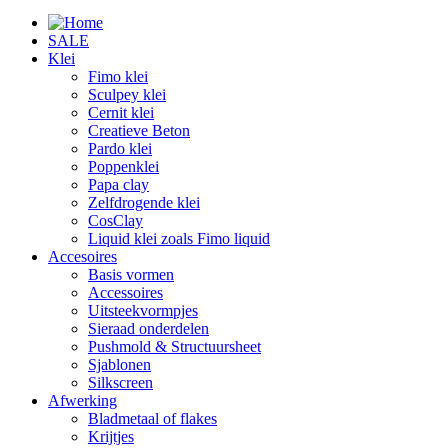
SALE
Klei
Fimo klei
Sculpey klei
Cernit klei
Creatieve Beton
Pardo klei
Poppenklei
Papa clay
Zelfdrogende klei
CosClay
Liquid klei zoals Fimo liquid
Accesoires
Basis vormen
Accessoires
Uitsteekvormpjes
Sieraad onderdelen
Pushmold & Structuursheet
Sjablonen
Silkscreen
Afwerking
Bladmetaal of flakes
Krijtjes