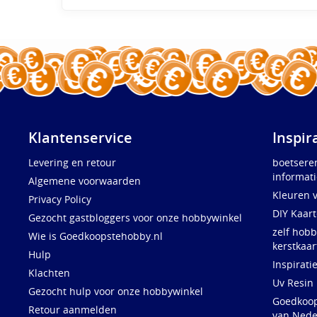
Klantenservice
Inspir
Levering en retour
boetsere
informati
Algemene voorwaarden
Kleuren 
Privacy Policy
DIY Kaar
Gezocht gastbloggers voor onze hobbywinkel
zelf hobb
Wie is Goedkoopstehobby.nl
kerstkaar
Hulp
Inspirati
Klachten
Uv Resin
Gezocht hulp voor onze hobbywinkel
Goedkoops
Retour aanmelden
van Nede