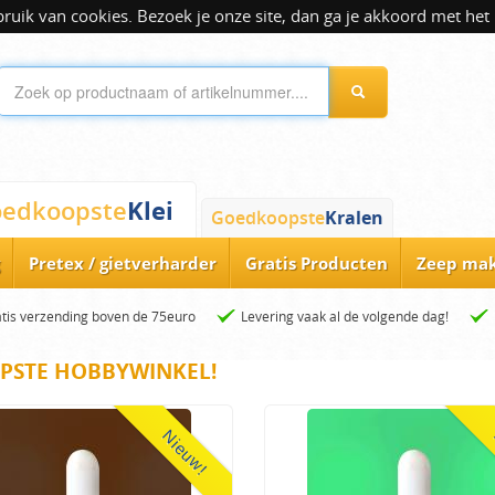
ik van cookies. Bezoek je onze site, dan ga je akkoord met het 
Klei
edkoopste
Goedkoopste
Kralen
Pretex / gietverharder
Gratis Producten
Zeep ma
tis verzending boven de 75euro
Levering vaak al de volgende dag!
PSTE HOBBYWINKEL!
Nieuw!