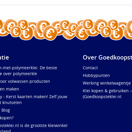
atie
Over Goedkoopst
n-met-polymeerklei. De beste
Contact
e over polymeerkle
Hobbypunten
voor volwassen producten
Werking winkelwagentje
ten maken
Klei kopen & gebruiken –
y - Kerst kaarten maken! Zelf jouw
(Goedkoopsteklei.nl
t knutselen
e Blog
 kopen?
teklei.nl is de grootste kleiwinkel
rland,