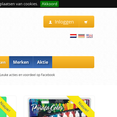
plaatsen van cookies.
Akkoord
Inloggen
Merken
Aktie
ken
Leuke acties en voordeel op Facebook
Nieuw!
Nieuw!