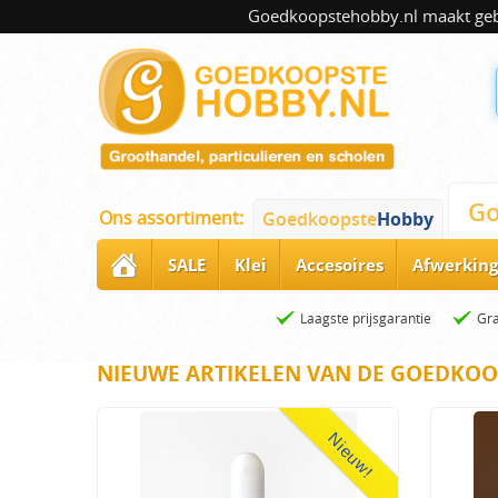
Goedkoopstehobby.nl maakt gebru
Go
Ons assortiment:
Goedkoopste
Hobby
SALE
Klei
Accesoires
Afwerking
Laagste prijsgarantie
Gra
NIEUWE ARTIKELEN VAN DE GOEDKOO
Nieuw!